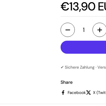
Regulärer
€13,90 E
Anzahl
✔ Sichere Zahlung · Vers
Share
Facebook
X (Twit