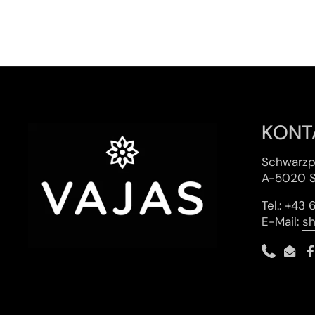
KONT
Schwarzp
A-5020 S
Tel.:
+43 
E-Mail:
s
✦ KI-generiert
Phone
Emai