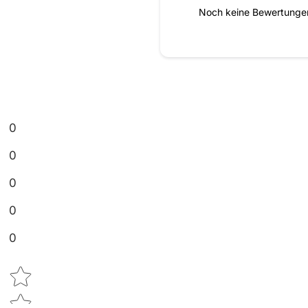
Noch keine Bewertungen 
0
0
0
0
0
Star rating