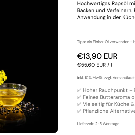
Hochwertiges Rapsöl mi
Backen und Verfeinern. P
Anwendung in der Küch
Tipp: Als Finish-Öl verwenden - 
Regulärer Preis
€13,90 EUR
Stückpreis
€55,60 EUR / l
inkl. 10% MwSt. zzgl. Versandkos
✅ Hoher Rauchpunkt – 
✅ Feines Butteraroma o
✅ Vielseitig für Küche 
✅ Pflanzliche Alternativ
Lieferzeit: 2-5 Werktage