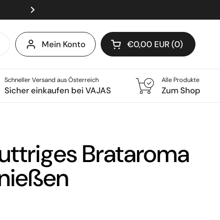
⭐ Über 10.000 zufriedene Ku
Weiter
Mein Konto
€0,00 EUR
0
Warenkorb öffnen
Warenkorb Gesamtbetr
im Warenkorb
Schneller Versand aus Österreich
Alle Produkte
Sicher einkaufen bei VAJAS
Zum Shop
Buttriges Brataroma
enießen