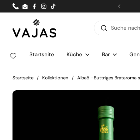
Zum Inhalt springen
Phone
Email
Facebook
Instagram
TikTok
Zurück
Startseite
Küche
Bar
Gen
Startseite
/
Kollektionen
/
Albaöl · Buttriges Brataroma 