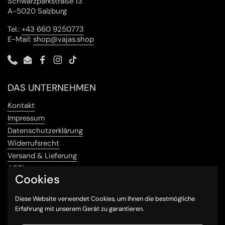
Schwarzparkstraße 13
A-5020 Salzburg
Tel.:
+43 660 9250773
E-Mail:
shop@vajas.shop
Phone
Email
Facebook
Instagram
TikTok
DAS UNTERNEHMEN
Kontakt
Impressum
Datenschutzerklärung
Widerrufsrecht
Versand & Lieferung
AGB´s
Cookies
Sichere Zahlungsmethoden
Diese Website verwendet Cookies, um Ihnen die bestmögliche
Erfahrung mit unserem Gerät zu garantieren.