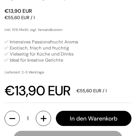
Regulärer Preis
€13,90 EUR
Stückpreis
€55,60 EUR / l
inkl. 10% MwSt. zzgl. Versandkosten
✅ Intensives Passionsfrucht Aroma
✅ Exotisch, frisch und fruchtig
✅ Vielseitig für Küche und Drinks
✅ Ideal für kreative Gerichte
Lieferzeit: 2-5 Werktage
Regulärer Preis
€13,90 EUR
Stückpreis
€55,60 EUR / l
Anzahl
In den Warenkorb